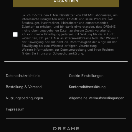
ABONNIEREN
Ja, ich möchte den E-Mail-Newsletter von DREAME abonnieren, um
interessante Neuigkeiten über DREAME und seine Produkte (wie
Staubsauger, Haartrockner, Mähroboter und entsprechendes
Zubehör) zu erhalten, und bin damit einverstanden, dass DREAME
meine oben angegebenen Daten zu diesem Zweck verarbeitet.
Ja, ich möchte den E-Mail-Newsletter von DREAME abonnieren, um in
Ich kann meine Einwilligung jederzeit mit Wirkung für die Zukunft
widerrufen, z.B. per E-Mail an aftersales@dreame.tech. Der Widerruf
der Einwilligung berührt nicht die Rechtmäßigkeit der aufgrund der
Einwilligung bis zum Widerruf erfolgten Verarbeitung.
Weitere Informationen zur Datenverarbeitung und Ihren Rechten
finden Sie in unserer
Datenschutzerklärung
.
Datenschutzrichtlinie
Cookie Einstellungen
Bestellung & Versand
Konformitätserklärung
Nutzungsbedingungen
Allgemeine Verkaufsbedingungen
Impressum